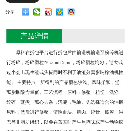
分享：
产品详情
原料在拆包平台进行拆包后由输送机输送至粉碎机进
行粉碎，粉碎颗粒在φ2mm-5mm，粉碎颗粒均匀，过大或
过小会出现生渣或焦糊同时不利于油渣分离影响榨油机性
能。 主要特点：所得到的产品颜色较浅、风味柔和，游
离脂肪酸含量低。工艺流程：原料→修整→粗切→洗涤→
绞碎→蒸煮→离心去杂→沉淀→毛油。先选择适合的油脂
原料，然后进行修整，清除血块、肌肉、碎骨、筋膜、淋
巴等非脂肪组织，以免在蒸煮时产生焦糊味或产生动物胶