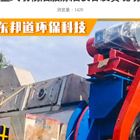
浏览量：1420