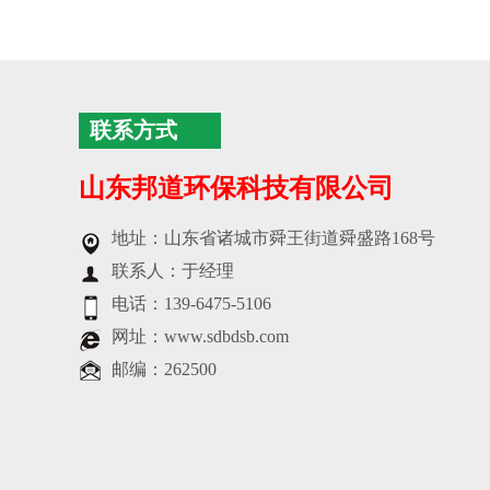
联系方式
山东邦道环保科技有限公司
地址：山东省诸城市舜王街道舜盛路168号
联系人：于经理
电话：139-6475-5106
网址：www.sdbdsb.com
邮编：262500