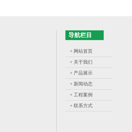
导航栏目
+ 网站首页
+ 关于我们
+ 产品展示
+ 新闻动态
+ 工程案例
+ 联系方式