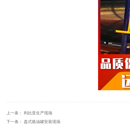
上一条：
利比亚生产现场
下一条：
盘式炼油罐安装现场